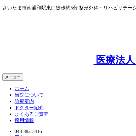
コ
さいたま市南浦和駅東口徒歩約5分
整形外科・リハビリテー
ン
テ
ン
ツ
へ
ス
キ
医療法人
ッ
プ
メニュー
ホーム
当院について
診療案内
ドクター紹介
よくあるご質問
採用情報
048-882-3416