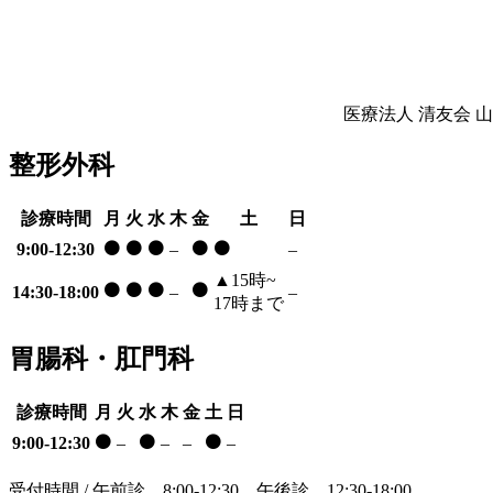
医療法人 清友会
山
整形外科
診療時間
月
火
水
木
金
土
日
⚫
⚫
⚫
⚫
⚫
9:00-12:30
–
–
▲
15時~
⚫
⚫
⚫
⚫
14:30-18:00
–
–
17時まで
胃腸科・肛門科
診療時間
月
火
水
木
金
土
日
⚫
⚫
⚫
9:00-12:30
–
–
–
–
受付時間 / 午前診 8:00-12:30 午後診 12:30-18:00