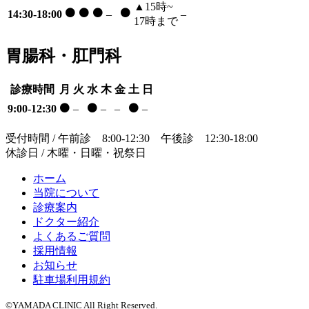
▲
15時~
⚫
⚫
⚫
⚫
14:30-18:00
–
–
17時まで
胃腸科・肛門科
診療時間
月
火
水
木
金
土
日
⚫
⚫
⚫
9:00-12:30
–
–
–
–
受付時間 / 午前診 8:00-12:30 午後診 12:30-18:00
休診日 / 木曜・日曜・祝祭日
ホーム
当院について
診療案内
ドクター紹介
よくあるご質問
採用情報
お知らせ
駐車場利用規約
©YAMADA CLINIC All Right Reserved.