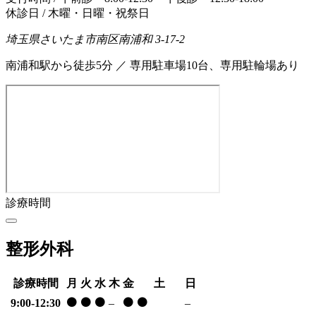
休診日 / 木曜・日曜・祝祭日
埼玉県さいたま市南区南浦和 3-17-2
南浦和駅から徒歩5分 ／ 専用駐車場10台、専用駐輪場あり
診療時間
整形外科
診療時間
月
火
水
木
金
土
日
⚫
⚫
⚫
⚫
⚫
9:00-12:30
–
–